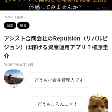
HOME
>
副業
>
副業
投資
アシスト合同会社のRepulsion（リパルビ
ジョン）は稼げる資産運用アプリ？権藤圭
介
2022年4月24日
どうも小岩井管理人です
小岩井
どうもまろんニャ！