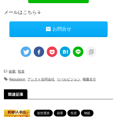
メールはこちら↓
お問合せ
-
副業
,
投資
-
Repulsion
,
アシスト合同会社
,
リパルビジョン
,
権藤圭介
関連記事
仮想通貨
副業
投資
物販