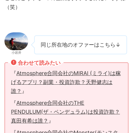
（笑）
同じ所在地のオファーはこちら↓
小岩井
合わせて読みたい
『
Atmosphere合同会社のMIRAI (ミライ)は稼
げるアプリ？副業・投資詐欺？天野健志は
誰？
』
『
Atmosphere合同会社のTHE
PENDULUM(ザ・ペンデュラム)は投資詐欺？
真田有希は誰？
』
『
Atmosphere合同会社のMonster(モンスタ