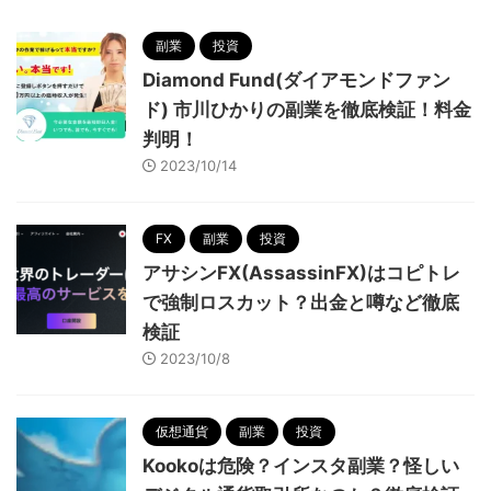
副業
投資
Diamond Fund(ダイアモンドファン
ド) 市川ひかりの副業を徹底検証！料金
判明！
2023/10/14
FX
副業
投資
アサシンFX(AssassinFX)はコピトレ
で強制ロスカット？出金と噂など徹底
検証
2023/10/8
仮想通貨
副業
投資
Kookoは危険？インスタ副業？怪しい