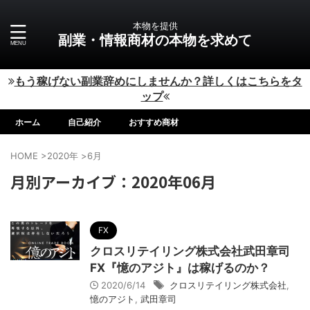
本物を提供
副業・情報商材の本物を求めて
もう稼げない副業辞めにしませんか？詳しくはこちらをタ
ップ
ホーム
自己紹介
おすすめ商材
HOME
>
2020年
>
6月
月別アーカイブ：2020年06月
FX
クロスリテイリング株式会社武田章司
FX『憶のアジト』は稼げるのか？
2020/6/14
クロスリテイリング株式会社
,
憶のアジト
,
武田章司