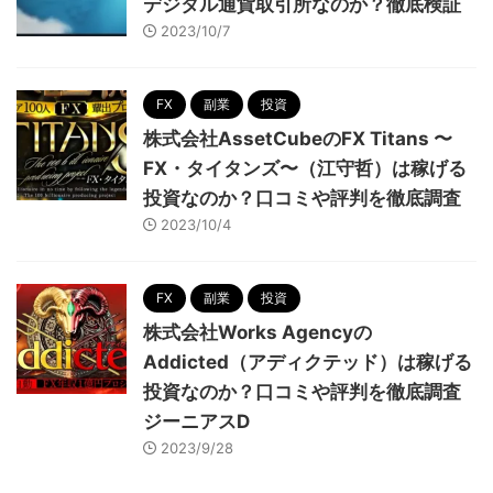
デジタル通貨取引所なのか？徹底検証
2023/10/7
FX
副業
投資
株式会社AssetCubeのFX Titans 〜
FX・タイタンズ〜（江守哲）は稼げる
投資なのか？口コミや評判を徹底調査
2023/10/4
FX
副業
投資
株式会社Works Agencyの
Addicted（アディクテッド）は稼げる
投資なのか？口コミや評判を徹底調査
ジーニアスD
2023/9/28