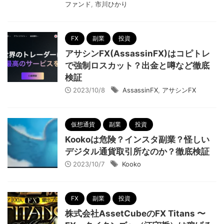
ファンド
,
市川ひかり
FX
副業
投資
アサシンFX(AssassinFX)はコピトレ
で強制ロスカット？出金と噂など徹底
検証
2023/10/8
AssassinFX
,
アサシンFX
仮想通貨
副業
投資
Kookoは危険？インスタ副業？怪しい
デジタル通貨取引所なのか？徹底検証
2023/10/7
Kooko
FX
副業
投資
株式会社AssetCubeのFX Titans 〜