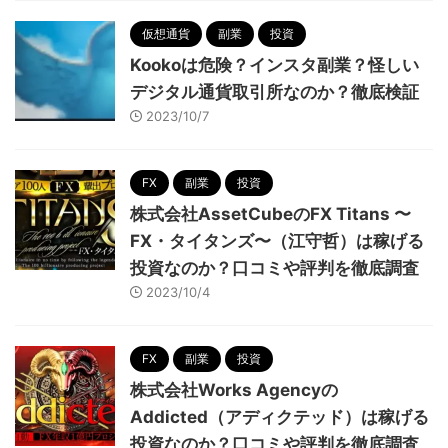
仮想通貨
副業
投資
Kookoは危険？インスタ副業？怪しい
デジタル通貨取引所なのか？徹底検証
2023/10/7
FX
副業
投資
株式会社AssetCubeのFX Titans 〜
FX・タイタンズ〜（江守哲）は稼げる
投資なのか？口コミや評判を徹底調査
2023/10/4
FX
副業
投資
株式会社Works Agencyの
Addicted（アディクテッド）は稼げる
投資なのか？口コミや評判を徹底調査