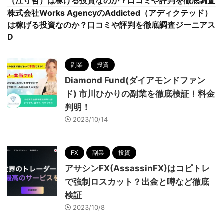
（江守哲）は稼げる投資なのか？口コミや評判を徹底調査
株式会社Works AgencyのAddicted（アディクテッド）
は稼げる投資なのか？口コミや評判を徹底調査ジーニアス
D
副業
投資
Diamond Fund(ダイアモンドファン
ド) 市川ひかりの副業を徹底検証！料金
判明！
2023/10/14
FX
副業
投資
アサシンFX(AssassinFX)はコピトレ
で強制ロスカット？出金と噂など徹底
検証
2023/10/8