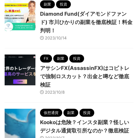
副業
投資
Diamond Fund(ダイアモンドファン
ド) 市川ひかりの副業を徹底検証！料金
判明！
2023/10/14
FX
副業
投資
アサシンFX(AssassinFX)はコピトレ
で強制ロスカット？出金と噂など徹底
検証
2023/10/8
仮想通貨
副業
投資
Kookoは危険？インスタ副業？怪しい
デジタル通貨取引所なのか？徹底検証