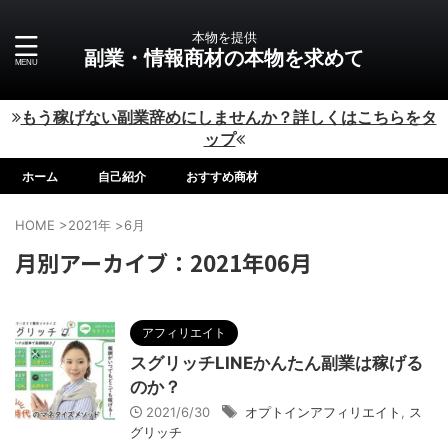
本物を提供
副業・情報商材の本物を求めて
もう稼げない副業辞めにしませんか？詳しくはこちらをタ
ップ
ホーム
自己紹介
おすすめ商材
HOME
>
2021年
>
6月
月別アーカイブ：2021年06月
アフィリエイト
スグリッチLINEかんたん副業は稼げる
のか？
2021/6/30
オプトインアフィリエイト
,
ス
グリッチ