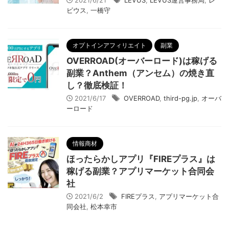
2021/6/21
LEVUS
,
LEVUS運営事務局
,
レ
ビウス
,
一橋守
オプトインアフィリエイト
副業
OVERROAD(オーバーロード)は稼げる
副業？Anthem（アンセム）の焼き直
し？徹底検証！
2021/6/17
OVERROAD
,
third-pg.jp
,
オーバ
ーロード
情報商材
ほったらかしアプリ『FIREプラス』は
稼げる副業？アプリマーケット合同会
社
2021/6/2
FIREプラス
,
アプリマーケット合
同会社
,
松本幸市