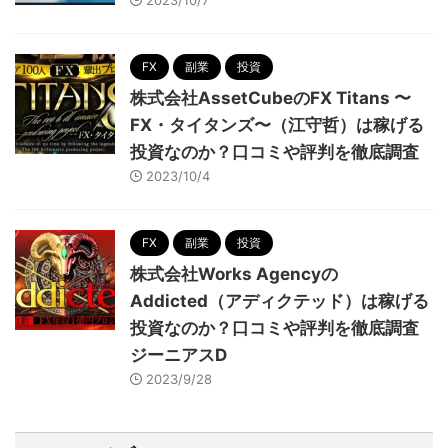
2023/10/7
FX
副業
投資
株式会社AssetCubeのFX Titans 〜
FX・タイタンズ〜（江守哲）は稼げる
投資なのか？口コミや評判を徹底調査
2023/10/4
FX
副業
投資
株式会社Works Agencyの
Addicted（アディクテッド）は稼げる
投資なのか？口コミや評判を徹底調査
ジーニアスD
2023/9/28