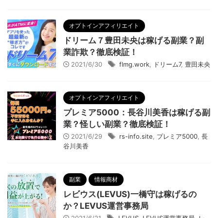
オプトインアフィリエイト
ドリーム７豊田未央は稼げる副業？副
業詐欺？徹底検証！
2021/6/30
flmg.work
,
ドリーム7
,
豊田未央
オプトインアフィリエイト
プレミア5000：長谷川美香は稼げる副
業？怪しい副業？徹底検証！
2021/6/29
rs-info.site
,
プレミア5000
,
長
谷川美香
副業
情報商材
レビウス(LEVUS)一橋守は稼げるの
か？LEVUS運営事務局