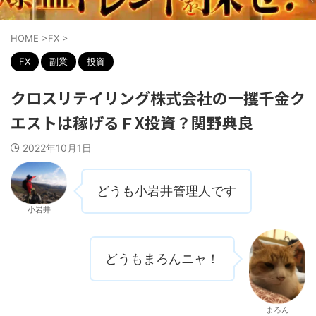
HOME
>
FX
>
FX
副業
投資
クロスリテイリング株式会社の一攫千金ク
エストは稼げるＦX投資？関野典良
2022年10月1日
どうも小岩井管理人です
小岩井
どうもまろんニャ！
まろん