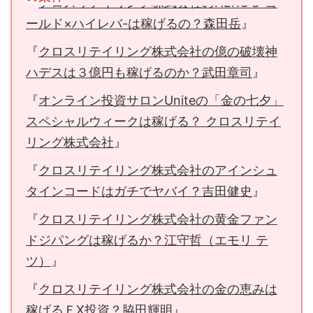
『
クロスリテイリング株式会社のHERO’S-ゴ
ールド×ハイレバ-は稼げるの？森田岳
』
『
クロスリテイリング株式会社の億の破壊神
ハデスは３億円も稼げるのか？武田章司
』
『
オンライン投資サロンUniteの「金の七夕」
スペシャルウィークは稼げる？ クロスリテイ
リング株式会社
』
『
クロスリテイリング株式会社のアインシュ
タインコードはガチでヤバイ？吉田健史
』
『
クロスリテイリング株式会社の黄金ファン
ドジパングは稼げるか？江守哲（エモリ テ
ツ）
』
『
クロスリテイリング株式会社の金の恵みは
稼げるＦX投資？脇田輝明
』