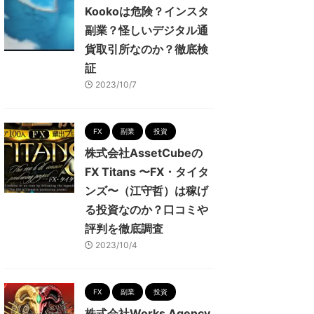
Kookoは危険？インスタ
副業？怪しいデジタル通
貨取引所なのか？徹底検
証
2023/10/7
FX
副業
投資
株式会社AssetCubeの
FX Titans 〜FX・タイタ
ンズ〜（江守哲）は稼げ
る投資なのか？口コミや
評判を徹底調査
2023/10/4
FX
副業
投資
株式会社Works Agency