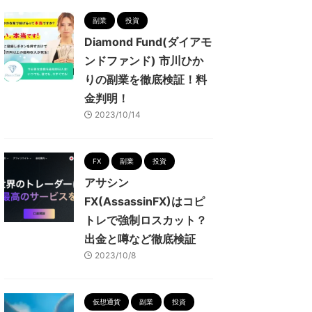
副業
投資
Diamond Fund(ダイアモ
ンドファンド) 市川ひか
りの副業を徹底検証！料
金判明！
2023/10/14
FX
副業
投資
アサシン
FX(AssassinFX)はコピ
トレで強制ロスカット？
出金と噂など徹底検証
2023/10/8
仮想通貨
副業
投資