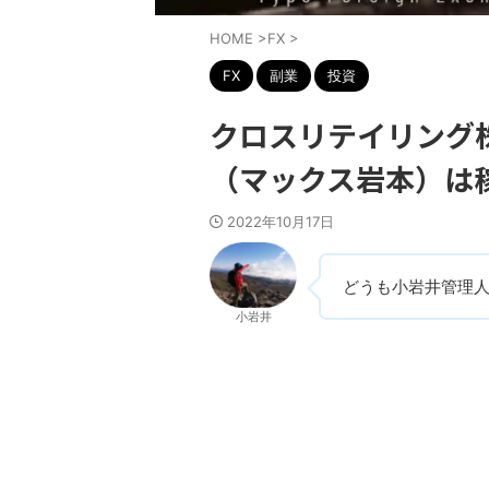
HOME
>
FX
>
FX
副業
投資
クロスリテイリング株
（マックス岩本）は
2022年10月17日
どうも小岩井管理
小岩井