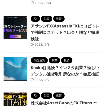
2023/10/14
FX
副業
投資
アサシンFX(AssassinFX)はコピトレ
で強制ロスカット？出金と噂など徹底
検証
2023/10/8
仮想通貨
副業
投資
Kookoは危険？インスタ副業？怪しい
デジタル通貨取引所なのか？徹底検証
2023/10/7
FX
副業
投資
株式会社AssetCubeのFX Titans 〜