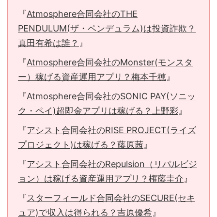
『
Atmosphere合同会社のTHE
PENDULUM(ザ・ペンデュラム)は投資詐欺？
真田有希は誰？
』
『
Atmosphere合同会社のMonster(モンスタ
ー）稼げる資産運用アプリ？梅本千穂
』
『
Atmosphere合同会社のSONIC PAY(ソニッ
ク・ペイ)超即金アプリは稼げる？上野彩
』
『
アシスト合同会社のRISE PROJECT(ライズ
プロジェクト)は稼げる？藤原茜
』
『
アシスト合同会社のRepulsion（リパルビジ
ョン）は稼げる資産運用アプリ？権藤圭介
』
『
スターフィールド合同会社のSECURE(セキ
ュア)で収入は得られる？吉原優希
』