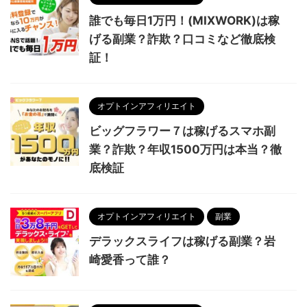
誰でも毎日1万円！(MIXWORK)は稼
げる副業？詐欺？口コミなど徹底検
証！
オプトインアフィリエイト
ビッグフラワー７は稼げるスマホ副
業？詐欺？年収1500万円は本当？徹
底検証
オプトインアフィリエイト
副業
デラックスライフは稼げる副業？岩
崎愛香って誰？