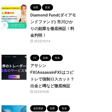
副業
投資
Diamond Fund(ダイアモ
ンドファンド) 市川ひか
りの副業を徹底検証！料
金判明！
2023/10/14
FX
副業
投資
アサシン
FX(AssassinFX)はコピ
トレで強制ロスカット？
出金と噂など徹底検証
2023/10/8
仮想通貨
副業
投資