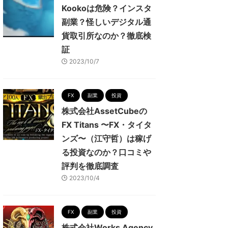
Kookoは危険？インスタ
副業？怪しいデジタル通
貨取引所なのか？徹底検
証
2023/10/7
FX
副業
投資
株式会社AssetCubeの
FX Titans 〜FX・タイタ
ンズ〜（江守哲）は稼げ
る投資なのか？口コミや
評判を徹底調査
2023/10/4
FX
副業
投資
株式会社Works Agency