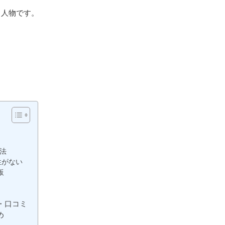
る人物です。
法
性がない
販
判・口コミ
め