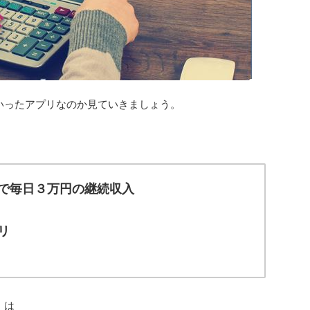
いったアプリなのか見ていきましょう。
で毎日３万円の継続収入
リ
』
は