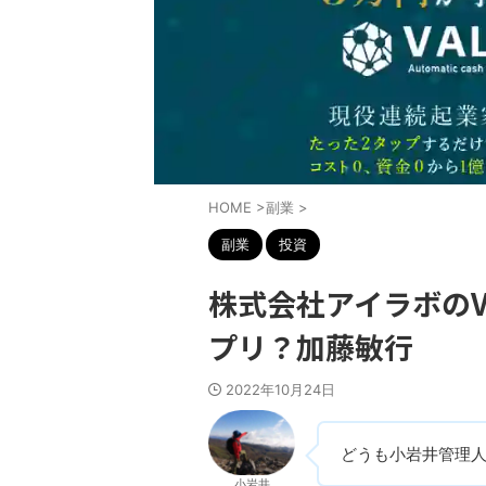
HOME
>
副業
>
副業
投資
株式会社アイラボのV
プリ？加藤敏行
2022年10月24日
どうも小岩井管理
小岩井