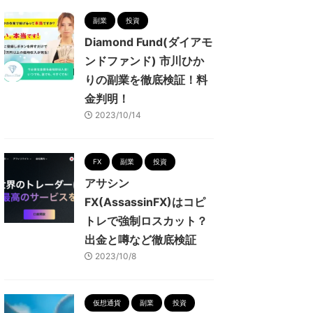
副業
投資
Diamond Fund(ダイアモ
ンドファンド) 市川ひか
りの副業を徹底検証！料
金判明！
2023/10/14
FX
副業
投資
アサシン
FX(AssassinFX)はコピ
トレで強制ロスカット？
出金と噂など徹底検証
2023/10/8
仮想通貨
副業
投資