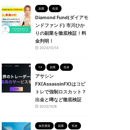
副業
投資
Diamond Fund(ダイアモ
ンドファンド) 市川ひか
りの副業を徹底検証！料
金判明！
2023/10/14
FX
副業
投資
アサシン
FX(AssassinFX)はコピ
トレで強制ロスカット？
出金と噂など徹底検証
2023/10/8
仮想通貨
副業
投資