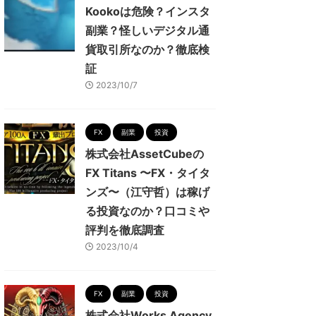
Kookoは危険？インスタ
副業？怪しいデジタル通
貨取引所なのか？徹底検
証
2023/10/7
FX
副業
投資
株式会社AssetCubeの
FX Titans 〜FX・タイタ
ンズ〜（江守哲）は稼げ
る投資なのか？口コミや
評判を徹底調査
2023/10/4
FX
副業
投資
株式会社Works Agency