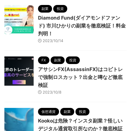
副業
投資
Diamond Fund(ダイアモンドファン
ド) 市川ひかりの副業を徹底検証！料金
判明！
2023/10/14
FX
副業
投資
アサシンFX(AssassinFX)はコピトレ
で強制ロスカット？出金と噂など徹底
検証
2023/10/8
仮想通貨
副業
投資
Kookoは危険？インスタ副業？怪しい
デジタル通貨取引所なのか？徹底検証