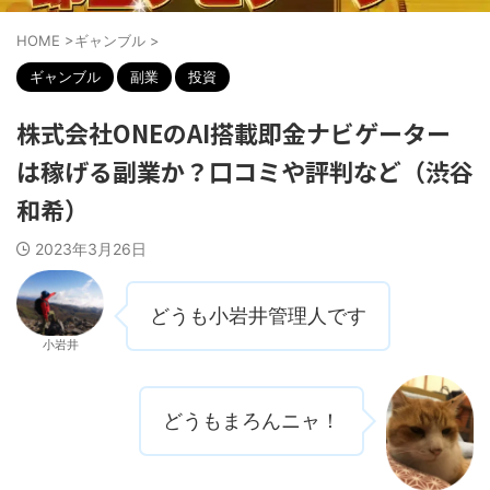
HOME
>
ギャンブル
>
ギャンブル
副業
投資
株式会社ONEのAI搭載即金ナビゲーター
は稼げる副業か？口コミや評判など（渋谷
和希）
2023年3月26日
どうも小岩井管理人です
小岩井
どうもまろんニャ！