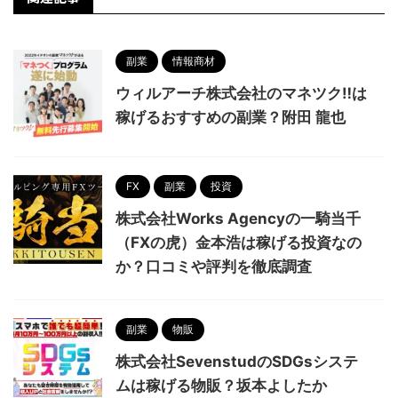
副業
情報商材
ウィルアーチ株式会社のマネツク‼は
稼げるおすすめの副業？附田 龍也
FX
副業
投資
株式会社Works Agencyの一騎当千
（FXの虎）金本浩は稼げる投資なの
か？口コミや評判を徹底調査
副業
物販
株式会社SevenstudのSDGsシステ
ムは稼げる物販？坂本よしたか