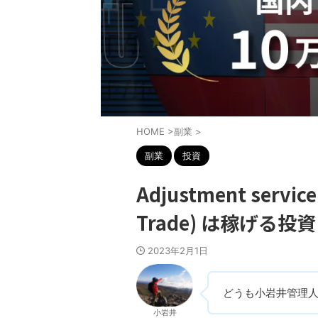
HOME
>
副業
>
副業
投資
Adjustment service
Trade) は稼げる
2023年2月1日
どうも小岩井管理
小岩井