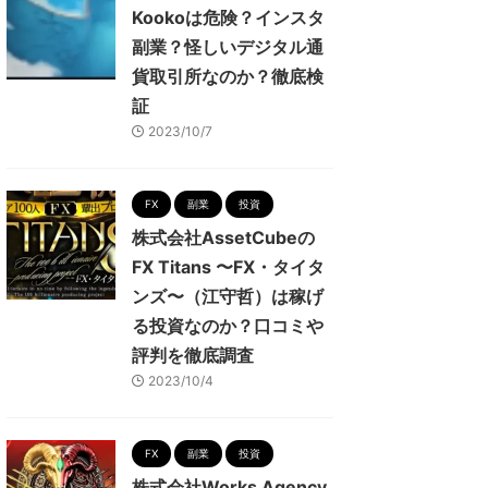
Kookoは危険？インスタ
副業？怪しいデジタル通
貨取引所なのか？徹底検
証
2023/10/7
FX
副業
投資
株式会社AssetCubeの
FX Titans 〜FX・タイタ
ンズ〜（江守哲）は稼げ
る投資なのか？口コミや
評判を徹底調査
2023/10/4
FX
副業
投資
株式会社Works Agency