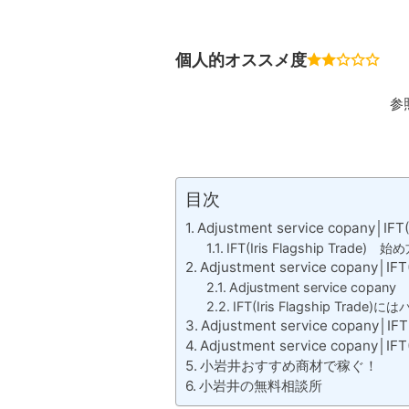
個人的オススメ度
参照
目次
Adjustment service copany│IFT
IFT(Iris Flagship Trade) 始
Adjustment service copany│IFT
Adjustment service cop
IFT(Iris Flagship Tra
Adjustment service copany│I
Adjustment service copany│IF
小岩井おすすめ商材で稼ぐ！
小岩井の無料相談所