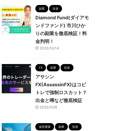
副業
投資
Diamond Fund(ダイアモ
ンドファンド) 市川ひか
りの副業を徹底検証！料
金判明！
2023/10/14
FX
副業
投資
アサシン
FX(AssassinFX)はコピ
トレで強制ロスカット？
出金と噂など徹底検証
2023/10/8
仮想通貨
副業
投資