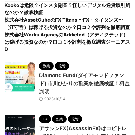
Kookoは危険？インスタ副業？怪しいデジタル通貨取引所
なのか？徹底検証
株式会社AssetCubeのFX Titans 〜FX・タイタンズ〜
（江守哲）は稼げる投資なのか？口コミや評判を徹底調査
株式会社Works AgencyのAddicted（アディクテッド）
は稼げる投資なのか？口コミや評判を徹底調査ジーニアス
D
副業
投資
Diamond Fund(ダイアモンドファン
ド) 市川ひかりの副業を徹底検証！料金
判明！
2023/10/14
FX
副業
投資
アサシンFX(AssassinFX)はコピトレ