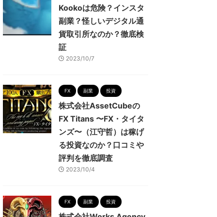
Kookoは危険？インスタ
副業？怪しいデジタル通
貨取引所なのか？徹底検
証
2023/10/7
FX
副業
投資
株式会社AssetCubeの
FX Titans 〜FX・タイタ
ンズ〜（江守哲）は稼げ
る投資なのか？口コミや
評判を徹底調査
2023/10/4
FX
副業
投資
株式会社Works Agency