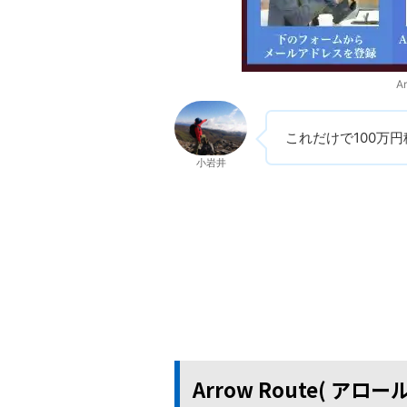
A
これだけで100万
小岩井
Arrow Route( ア