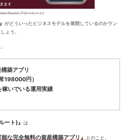
rrow Route( アロールート)
)』
がどういったビジネスモデルを展開しているのかラン
ましょう。
た。
産構築アプリ
198000円）
円を稼いでいる運用実績
ロールート)』
は
が可能な完全無料の資産構築アプリ』
とのこと。