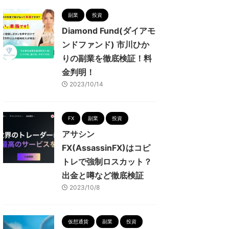
副業
投資
Diamond Fund(ダイアモ
ンドファンド) 市川ひか
りの副業を徹底検証！料
金判明！
2023/10/14
FX
副業
投資
アサシン
FX(AssassinFX)はコピ
トレで強制ロスカット？
出金と噂など徹底検証
2023/10/8
仮想通貨
副業
投資