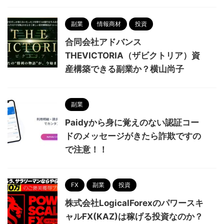
副業
情報商材
投資
合同会社アドバンス
THEVICTORIA（ザビクトリア）資
産構築できる副業か？横山尚子
副業
Paidyから身に覚えのない認証コー
ドのメッセージがきたら詐欺ですの
で注意！！
FX
副業
投資
株式会社LogicalForexのパワースキ
ャルFX(KAZ)は稼げる投資なのか？