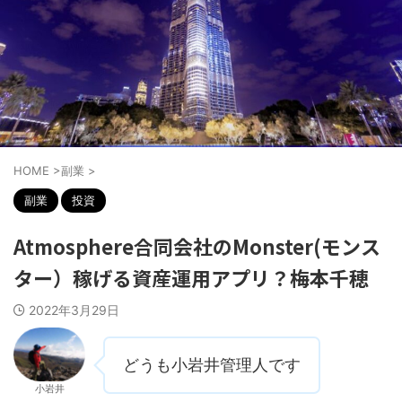
HOME
>
副業
>
副業
投資
Atmosphere合同会社のMonster(モンス
ター）稼げる資産運用アプリ？梅本千穂
2022年3月29日
どうも小岩井管理人です
小岩井