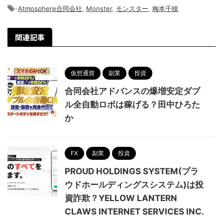
-
Atmosphere合同会社
,
Monster
,
モンスター
,
梅本千穂
関連記事
仮想通貨
副業
投資
合同会社アドバンスの爆増安定ダブ
ル全自動ロボは稼げる？田中ひろた
か
FX
副業
投資
PROUD HOLDINGS SYSTEM(プラ
ウドホールディングスシステム)は投
資詐欺？YELLOW LANTERN
CLAWS INTERNET SERVICES INC.