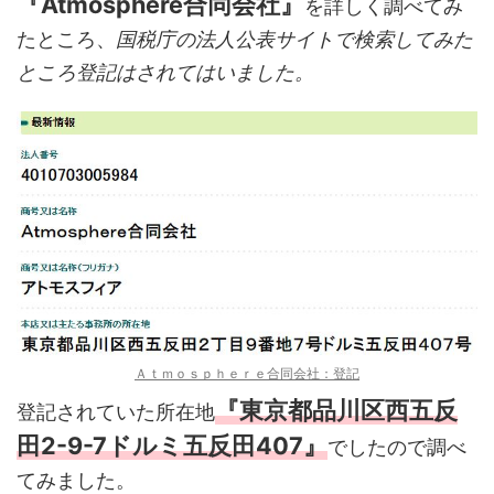
『Atmosphere合同会社』
を詳しく調べてみ
たところ、
国税庁の法人公表サイトで検索してみた
ところ登記はされてはいました。
Ａｔｍｏｓｐｈｅｒｅ合同会社：登記
『東京都品川区西五反
登記されていた所在地
田2-9-7ドルミ五反田407』
でしたので調べ
てみました。