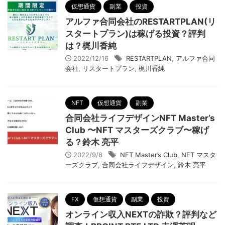
仮想通貨
副業
投資
アルファ合同会社のRESTARTPLAN(リ
スタートプラン)は稼げる投資？評判
は？梶川香純
2022/12/16
RESTARTPLAN
,
アルファ合同
会社
,
リスタートプラン
,
梶川香純
NFT
仮想通貨
副業
合同会社ライフデザインNFT Master’s
Club 〜NFT マスターズクラブ〜稼げ
る？鈴木 亮平
2022/9/8
NFT Master’s Club
,
NFT マスタ
ーズクラブ
,
合同会社ライフデザイン
,
鈴木 亮平
FX
仮想通貨
副業
投資
オンライン収入NEXTの詐欺？評判など