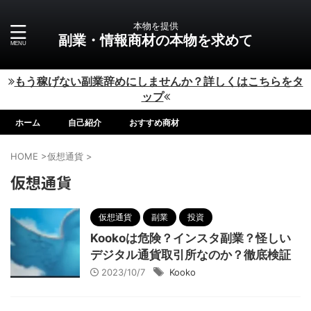
本物を提供
副業・情報商材の本物を求めて
もう稼げない副業辞めにしませんか？詳しくはこちらをタ
ップ
ホーム
自己紹介
おすすめ商材
HOME
>
仮想通貨
>
仮想通貨
仮想通貨
副業
投資
Kookoは危険？インスタ副業？怪しい
デジタル通貨取引所なのか？徹底検証
2023/10/7
Kooko