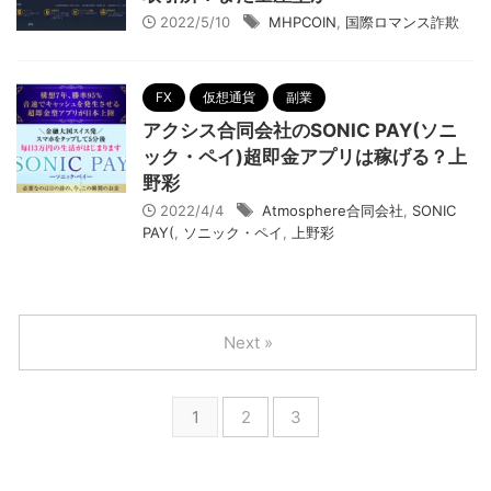
2022/5/10
MHPCOIN
,
国際ロマンス詐欺
FX
仮想通貨
副業
アクシス合同会社のSONIC PAY(ソニ
ック・ペイ)超即金アプリは稼げる？上
野彩
2022/4/4
Atmosphere合同会社
,
SONIC
PAY(
,
ソニック・ペイ
,
上野彩
Next »
1
2
3