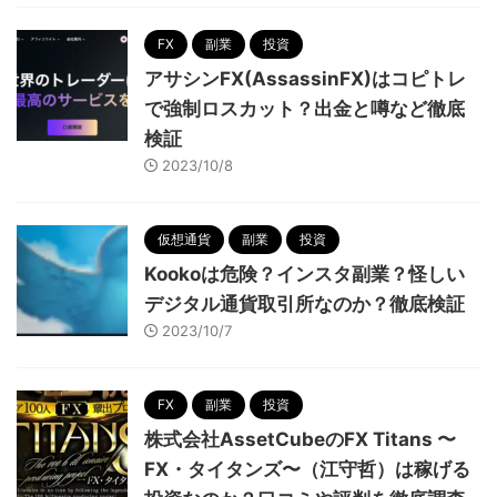
FX
副業
投資
アサシンFX(AssassinFX)はコピトレ
で強制ロスカット？出金と噂など徹底
検証
2023/10/8
仮想通貨
副業
投資
Kookoは危険？インスタ副業？怪しい
デジタル通貨取引所なのか？徹底検証
2023/10/7
FX
副業
投資
株式会社AssetCubeのFX Titans 〜
FX・タイタンズ〜（江守哲）は稼げる