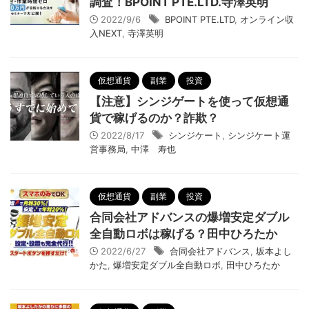
調査！BPOINT PTE.LTD.寺澤英明
2022/9/6
BPOINT PTE.LTD
,
オンライン収
入NEXT
,
寺澤英明
仮想通貨
副業
投資
【注意】シンジゲートを使って仮想通
貨で稼げるのか？詐欺？
2022/8/17
シンジケート
,
シンジケート運
営事務局
,
中澤 寿也
仮想通貨
副業
投資
合同会社アドバンスの爆増安定ダブル
全自動ロボは稼げる？田中ひろたか
2022/6/27
合同会社アドバンス
,
坂本よし
かた
,
爆増安定ダブル全自動ロボ
,
田中ひろたか