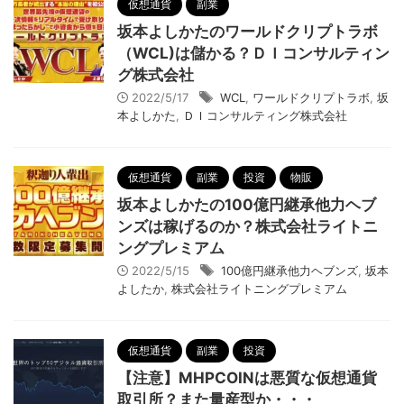
仮想通貨
副業
坂本よしかたのワールドクリプトラボ
（WCL)は儲かる？ＤＩコンサルティン
グ株式会社
2022/5/17
WCL
,
ワールドクリプトラボ
,
坂
本よしかた
,
ＤＩコンサルティング株式会社
仮想通貨
副業
投資
物販
坂本よしかたの100億円継承他力ヘブ
ンズは稼げるのか？株式会社ライトニ
ングプレミアム
2022/5/15
100億円継承他力ヘブンズ
,
坂本
よしたか
,
株式会社ライトニングプレミアム
仮想通貨
副業
投資
【注意】MHPCOINは悪質な仮想通貨
取引所？また量産型か・・・