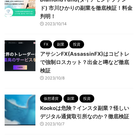
ド) 市川ひかりの副業を徹底検証！料金
判明！
2023/10/14
FX
副業
投資
アサシンFX(AssassinFX)はコピトレ
で強制ロスカット？出金と噂など徹底
検証
2023/10/8
仮想通貨
副業
投資
Kookoは危険？インスタ副業？怪しい
デジタル通貨取引所なのか？徹底検証
2023/10/7