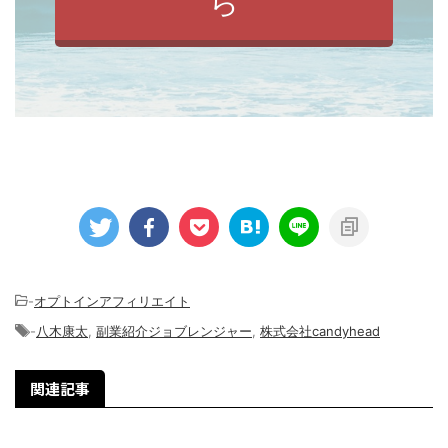
ら
-
オプトインアフィリエイト
-
八木康太
,
副業紹介ジョブレンジャー
,
株式会社candyhead
関連記事