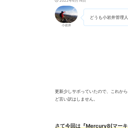
2022年6月14日
どうも小岩井管理
小岩井
更新少しサボっていたので、これから
ど言い訳はしません。
さて今回は
『Mercury8(マ