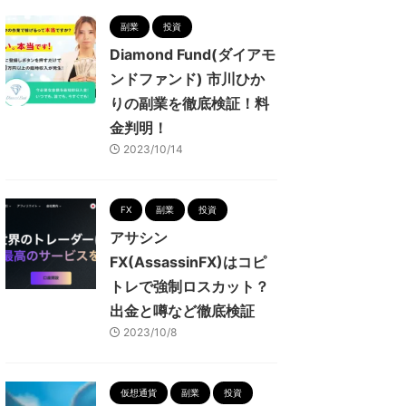
副業
投資
Diamond Fund(ダイアモ
ンドファンド) 市川ひか
りの副業を徹底検証！料
金判明！
2023/10/14
FX
副業
投資
アサシン
FX(AssassinFX)はコピ
トレで強制ロスカット？
出金と噂など徹底検証
2023/10/8
仮想通貨
副業
投資