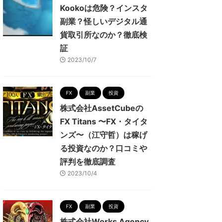
Kookoは危険？インスタ
副業？怪しいデジタル通
貨取引所なのか？徹底検
証
2023/10/7
FX
副業
投資
株式会社AssetCubeの
FX Titans 〜FX・タイタ
ンズ〜（江守哲）は稼げ
る投資なのか？口コミや
評判を徹底調査
2023/10/4
FX
副業
投資
株式会社Works Agency