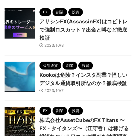
FX
副業
投資
アサシンFX(AssassinFX)はコピトレ
で強制ロスカット？出金と噂など徹底
検証
2023/10/8
仮想通貨
副業
投資
Kookoは危険？インスタ副業？怪しい
デジタル通貨取引所なのか？徹底検証
2023/10/7
FX
副業
投資
株式会社AssetCubeのFX Titans 〜
FX・タイタンズ〜（江守哲）は稼げる