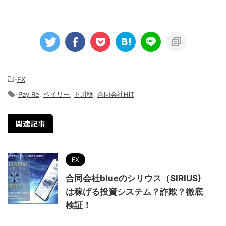
-
FX
-
Pay Re
,
ペイリー
,
下川穣
,
合同会社HIT
関連記事
FX
合同会社blueのシリウス（SIRIUS)
は稼げる投資システム？詐欺？徹底
検証！