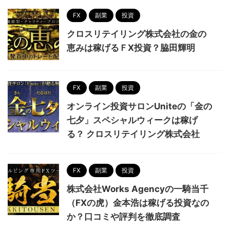
FX
副業
投資
クロスリテイリング株式会社の金の
恵みは稼げるＦX投資？脇田輝明
FX
副業
投資
オンライン投資サロンUniteの「金の
七夕」スペシャルウィークは稼げ
る？ クロスリテイリング株式会社
FX
副業
投資
株式会社Works Agencyの一騎当千
（FXの虎）金本浩は稼げる投資なの
か？口コミや評判を徹底調査