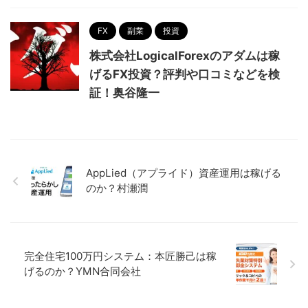
FX
副業
投資
株式会社LogicalForexのアダムは稼
げるFX投資？評判や口コミなどを検
証！奥谷隆一
AppLied（アプライド）資産運用は稼げる
のか？村瀬潤
完全住宅100万円システム：本匠勝己は稼
げるのか？YMN合同会社