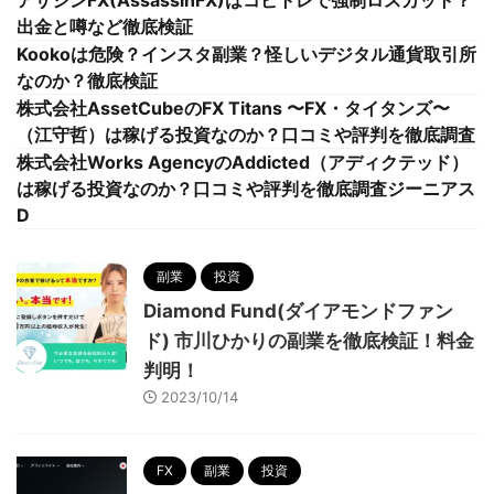
アサシンFX(AssassinFX)はコピトレで強制ロスカット？
出金と噂など徹底検証
Kookoは危険？インスタ副業？怪しいデジタル通貨取引所
なのか？徹底検証
株式会社AssetCubeのFX Titans 〜FX・タイタンズ〜
（江守哲）は稼げる投資なのか？口コミや評判を徹底調査
株式会社Works AgencyのAddicted（アディクテッド）
は稼げる投資なのか？口コミや評判を徹底調査ジーニアス
D
副業
投資
Diamond Fund(ダイアモンドファン
ド) 市川ひかりの副業を徹底検証！料金
判明！
2023/10/14
FX
副業
投資