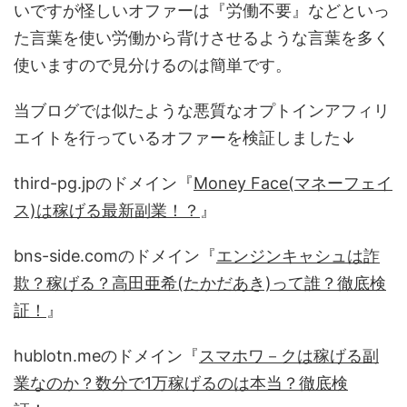
いですが怪しいオファーは『労働不要』などといっ
た言葉を使い労働から背けさせるような言葉を多く
使いますので見分けるのは簡単です。
当ブログでは似たような悪質なオプトインアフィリ
エイトを行っているオファーを検証しました↓
third-pg.jpのドメイン『
Money Face(マネーフェイ
ス)は稼げる最新副業！？
』
bns-side.comのドメイン『
エンジンキャシュは詐
欺？稼げる？高田亜希(たかだあき)って誰？徹底検
証！
』
hublotn.meのドメイン『
スマホワ－クは稼げる副
業なのか？数分で1万稼げるのは本当？徹底検