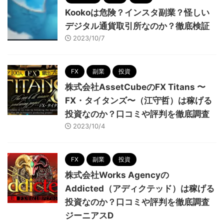
Kookoは危険？インスタ副業？怪しい
デジタル通貨取引所なのか？徹底検証
2023/10/7
FX
副業
投資
株式会社AssetCubeのFX Titans 〜
FX・タイタンズ〜（江守哲）は稼げる
投資なのか？口コミや評判を徹底調査
2023/10/4
FX
副業
投資
株式会社Works Agencyの
Addicted（アディクテッド）は稼げる
投資なのか？口コミや評判を徹底調査
ジーニアスD