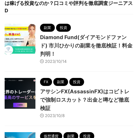
は稼げる投資なのか？口コミや評判を徹底調査ジーニアス
D
副業
投資
Diamond Fund(ダイアモンドファン
ド) 市川ひかりの副業を徹底検証！料金
判明！
2023/10/14
FX
副業
投資
アサシンFX(AssassinFX)はコピトレ
で強制ロスカット？出金と噂など徹底
検証
2023/10/8
仮想通貨
副業
投資