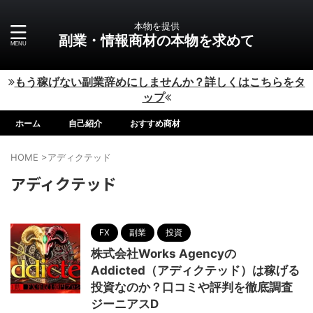
本物を提供
副業・情報商材の本物を求めて
もう稼げない副業辞めにしませんか？詳しくはこちらをタ
ップ
ホーム
自己紹介
おすすめ商材
HOME
>
アディクテッド
アディクテッド
FX
副業
投資
株式会社Works Agencyの
Addicted（アディクテッド）は稼げる
投資なのか？口コミや評判を徹底調査
ジーニアスD