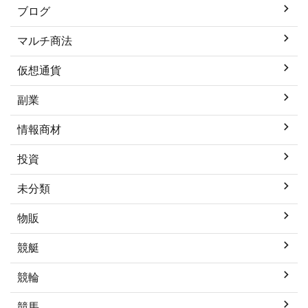
ブログ
マルチ商法
仮想通貨
副業
情報商材
投資
未分類
物販
競艇
競輪
競馬