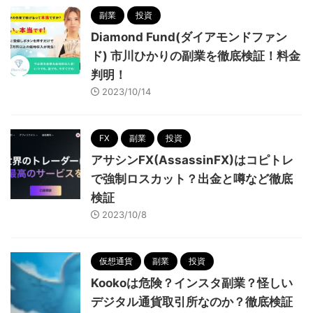
副業
投資
Diamond Fund(ダイアモンドファン
ド) 市川ひかりの副業を徹底検証！料金
判明！
2023/10/14
FX
副業
投資
アサシンFX(AssassinFX)はコピトレ
で強制ロスカット？出金と噂など徹底
検証
2023/10/8
仮想通貨
副業
投資
Kookoは危険？インスタ副業？怪しい
デジタル通貨取引所なのか？徹底検証