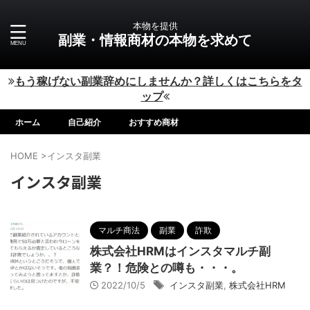
本物を提供
副業・情報商材の本物を求めて
もう稼げない副業辞めにしませんか？詳しくはこちらをタ
ップ
ホーム
自己紹介
おすすめ商材
HOME
>
インスタ副業
インスタ副業
マルチ商法
副業
詐欺
株式会社HRMはインスタマルチ副
業？！危険との噂も・・・。
2022/10/5
インスタ副業
,
株式会社HRM