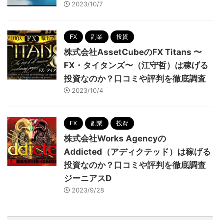
2023/10/7
FX
副業
投資
株式会社AssetCubeのFX Titans 〜
FX・タイタンズ〜（江守哲）は稼げる
投資なのか？口コミや評判を徹底調査
2023/10/4
FX
副業
投資
株式会社Works Agencyの
Addicted（アディクテッド）は稼げる
投資なのか？口コミや評判を徹底調査
ジーニアスD
2023/9/28