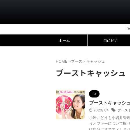
ホーム
自己紹介
HOME
>
ブーストキャッシュ
ブーストキャッシュ
FX
ブーストキャッシ
2020/7/4
ブース
小岩井どうも小岩井管
うオファーについて取り
は自分はオススメしません 