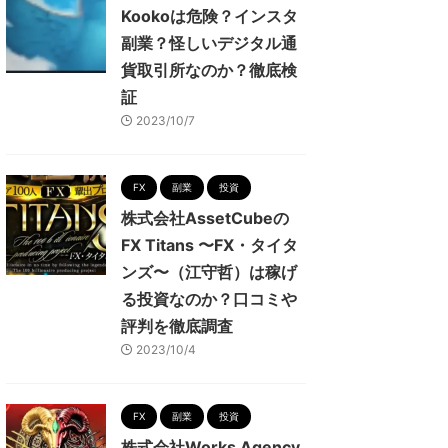
Kookoは危険？インスタ
副業？怪しいデジタル通
貨取引所なのか？徹底検
証
2023/10/7
FX
副業
投資
株式会社AssetCubeの
FX Titans 〜FX・タイタ
ンズ〜（江守哲）は稼げ
る投資なのか？口コミや
評判を徹底調査
2023/10/4
FX
副業
投資
株式会社Works Agency