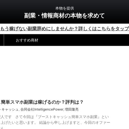
本物を提供
副業・情報商材の本物を求めて
もう稼げない副業辞めにしませんか？詳しくはこちらをタップ
おすすめ商材
ュ簡単スマホ副業は稼げるのか？評判は？
トキャッシュ
,
合同会社IntelligencePower
,
増田隆亮
理人です さて今回は『ブーストキャッシュ簡単スマホ副業』とい
上げたいと思います。 結論から申し上げますと、今回のオファー
...