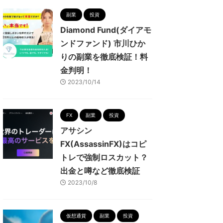
副業
投資
Diamond Fund(ダイアモ
ンドファンド) 市川ひか
りの副業を徹底検証！料
金判明！
2023/10/14
FX
副業
投資
アサシン
FX(AssassinFX)はコピ
トレで強制ロスカット？
出金と噂など徹底検証
2023/10/8
仮想通貨
副業
投資