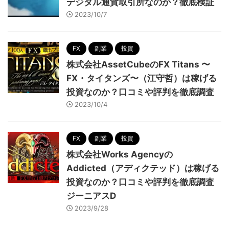
デジタル通貨取引所なのか？徹底検証
2023/10/7
FX
副業
投資
株式会社AssetCubeのFX Titans 〜
FX・タイタンズ〜（江守哲）は稼げる
投資なのか？口コミや評判を徹底調査
2023/10/4
FX
副業
投資
株式会社Works Agencyの
Addicted（アディクテッド）は稼げる
投資なのか？口コミや評判を徹底調査
ジーニアスD
2023/9/28