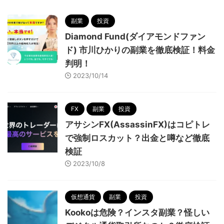
副業
投資
Diamond Fund(ダイアモンドファン
ド) 市川ひかりの副業を徹底検証！料金
判明！
2023/10/14
FX
副業
投資
アサシンFX(AssassinFX)はコピトレ
で強制ロスカット？出金と噂など徹底
検証
2023/10/8
仮想通貨
副業
投資
Kookoは危険？インスタ副業？怪しい