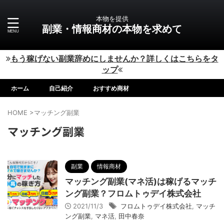
本物を提供
副業・情報商材の本物を求めて
もう稼げない副業辞めにしませんか？詳しくはこちらをタ
ップ
ホーム
自己紹介
おすすめ商材
HOME
>
マッチング副業
マッチング副業
副業
情報商材
マッチング副業(マネ活)は稼げるマッチ
ング副業？フロムトゥデイ株式会社
2021/11/3
フロムトゥデイ株式会社
,
マッチ
ング副業
,
マネ活
,
田中春奈