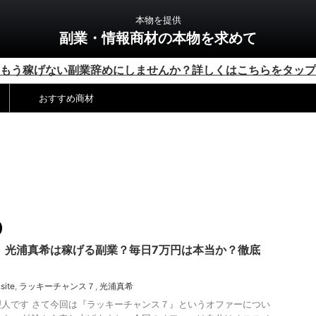
本物を提供
副業・情報商材の本物を求めて
もう稼げない副業辞めにしませんか？詳しくはこちらをタップ
おすすめ商材
 光浦真希は稼げる副業？毎日7万円は本当か？徹底
.site
,
ラッキーチャンス７
,
光浦真希
人です さて今回は『ラッキーチャンス７』というオファーについ