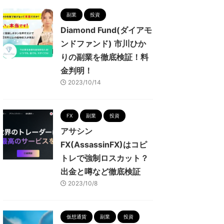
副業
投資
Diamond Fund(ダイアモ
ンドファンド) 市川ひか
りの副業を徹底検証！料
金判明！
2023/10/14
FX
副業
投資
アサシン
FX(AssassinFX)はコピ
トレで強制ロスカット？
出金と噂など徹底検証
2023/10/8
仮想通貨
副業
投資