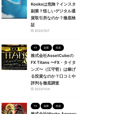
Kookoは危険？インスタ
副業？怪しいデジタル通
貨取引所なのか？徹底検
証
2023/10/7
FX
副業
投資
株式会社AssetCubeの
FX Titans 〜FX・タイタ
ンズ〜（江守哲）は稼げ
る投資なのか？口コミや
評判を徹底調査
2023/10/4
FX
副業
投資
株式会社Works Agency