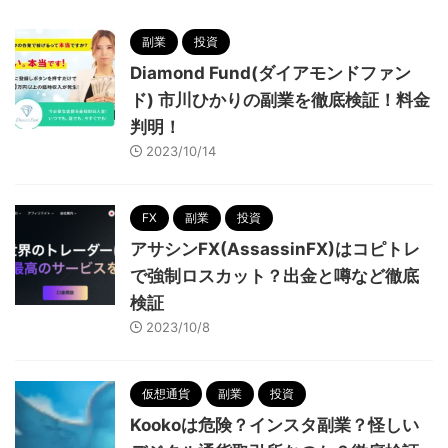
副業
投資
Diamond Fund(ダイアモンドファン
ド) 市川ひかりの副業を徹底検証！料金
判明！
2023/10/14
FX
副業
投資
アサシンFX(AssassinFX)はコピトレ
で強制ロスカット？出金と噂など徹底
検証
2023/10/8
仮想通貨
副業
投資
Kookoは危険？インスタ副業？怪しい