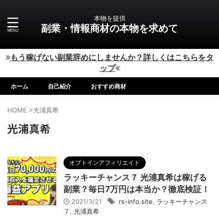
本物を提供
副業・情報商材の本物を求めて
もう稼げない副業辞めにしませんか？詳しくはこちらをタ
ップ
ホーム
自己紹介
おすすめ商材
HOME
>
光浦真希
光浦真希
オプトインアフィリエイト
ラッキーチャンス７ 光浦真希は稼げる
副業？毎日7万円は本当か？徹底検証！
2021/3/21
rs-info.site
,
ラッキーチャンス
７
,
光浦真希