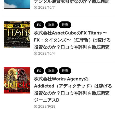
デジタル通貨取引所なのか？徹底検証
2023/10/7
FX
副業
投資
株式会社AssetCubeのFX Titans 〜
FX・タイタンズ〜（江守哲）は稼げる
投資なのか？口コミや評判を徹底調査
2023/10/4
FX
副業
投資
株式会社Works Agencyの
Addicted（アディクテッド）は稼げる
投資なのか？口コミや評判を徹底調査
ジーニアスD
2023/9/28