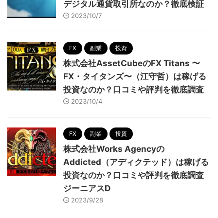
デジタル通貨取引所なのか？徹底検証
2023/10/7
FX
副業
投資
株式会社AssetCubeのFX Titans 〜
FX・タイタンズ〜（江守哲）は稼げる
投資なのか？口コミや評判を徹底調査
2023/10/4
FX
副業
投資
株式会社Works Agencyの
Addicted（アディクテッド）は稼げる
投資なのか？口コミや評判を徹底調査
ジーニアスD
2023/9/28