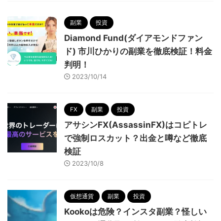
副業
投資
Diamond Fund(ダイアモンドファン
ド) 市川ひかりの副業を徹底検証！料金
判明！
2023/10/14
FX
副業
投資
アサシンFX(AssassinFX)はコピトレ
で強制ロスカット？出金と噂など徹底
検証
2023/10/8
仮想通貨
副業
投資
Kookoは危険？インスタ副業？怪しい