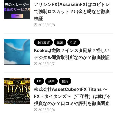
アサシンFX(AssassinFX)はコピトレ
で強制ロスカット？出金と噂など徹底
検証
2023/10/8
仮想通貨
副業
投資
Kookoは危険？インスタ副業？怪しい
デジタル通貨取引所なのか？徹底検証
2023/10/7
FX
副業
投資
株式会社AssetCubeのFX Titans 〜
FX・タイタンズ〜（江守哲）は稼げる
投資なのか？口コミや評判を徹底調査
2023/10/4