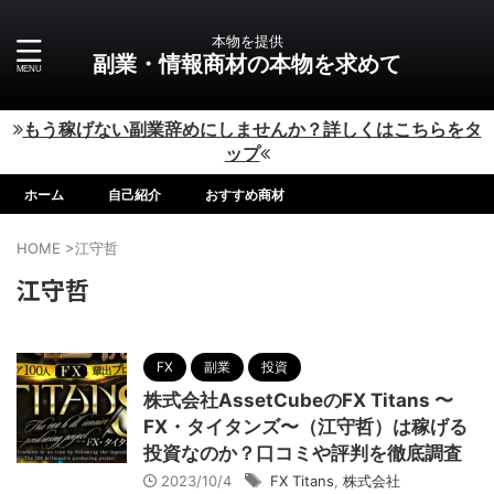
本物を提供
副業・情報商材の本物を求めて
もう稼げない副業辞めにしませんか？詳しくはこちらをタ
ップ
ホーム
自己紹介
おすすめ商材
HOME
>
江守哲
江守哲
FX
副業
投資
株式会社AssetCubeのFX Titans 〜
FX・タイタンズ〜（江守哲）は稼げる
投資なのか？口コミや評判を徹底調査
2023/10/4
FX Titans
,
株式会社