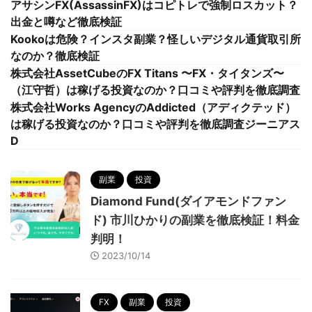
アサシンFX(AssassinFX)はコピトレで強制ロスカット？
出金と噂など徹底検証
Kookoは危険？インスタ副業？怪しいデジタル通貨取引所
なのか？徹底検証
株式会社AssetCubeのFX Titans 〜FX・タイタンズ〜
（江守哲）は稼げる投資なのか？口コミや評判を徹底調査
株式会社Works AgencyのAddicted（アディクテッド）
は稼げる投資なのか？口コミや評判を徹底調査ジーニアス
D
副業
投資
Diamond Fund(ダイアモンドファン
ド) 市川ひかりの副業を徹底検証！料金
判明！
2023/10/14
FX
副業
投資