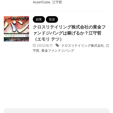
AssetCube
,
江守哲
副業
投資
クロスリテイリング株式会社の黄金フ
ァンドジパングは稼げるか？江守哲
（エモリ テツ）
2022/8/11
クロスリテイリング株式会社
,
江
守哲
,
黄金ファンドジパング