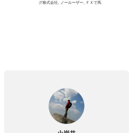
グ株式会社
,
ノールーザー
,
ＦＸで馬
小岩井