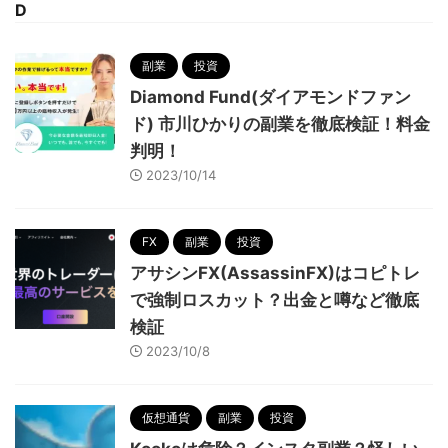
D
副業
投資
Diamond Fund(ダイアモンドファン
ド) 市川ひかりの副業を徹底検証！料金
判明！
2023/10/14
FX
副業
投資
アサシンFX(AssassinFX)はコピトレ
で強制ロスカット？出金と噂など徹底
検証
2023/10/8
仮想通貨
副業
投資