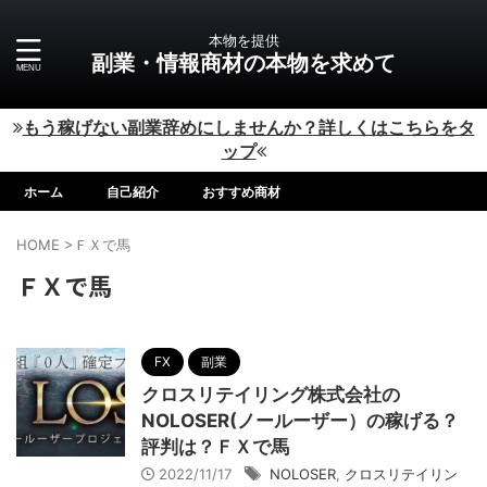
本物を提供
副業・情報商材の本物を求めて
もう稼げない副業辞めにしませんか？詳しくはこちらをタ
ップ
ホーム
自己紹介
おすすめ商材
HOME
>
ＦＸで馬
ＦＸで馬
FX
副業
クロスリテイリング株式会社の
NOLOSER(ノールーザー）の稼げる？
評判は？ＦＸで馬
2022/11/17
NOLOSER
,
クロスリテイリン