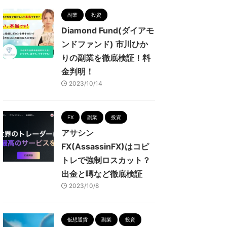
副業
投資
Diamond Fund(ダイアモ
ンドファンド) 市川ひか
りの副業を徹底検証！料
金判明！
2023/10/14
FX
副業
投資
アサシン
FX(AssassinFX)はコピ
トレで強制ロスカット？
出金と噂など徹底検証
2023/10/8
仮想通貨
副業
投資