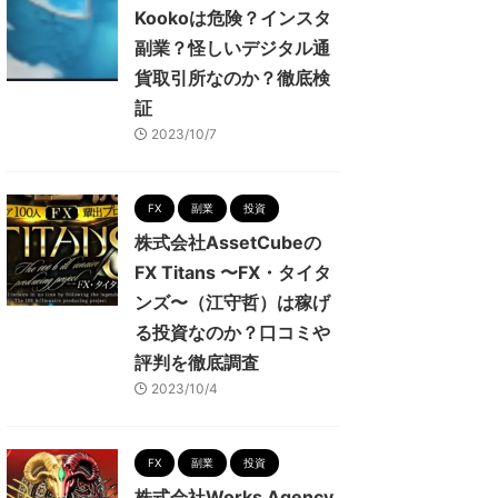
Kookoは危険？インスタ
副業？怪しいデジタル通
貨取引所なのか？徹底検
証
2023/10/7
FX
副業
投資
株式会社AssetCubeの
FX Titans 〜FX・タイタ
ンズ〜（江守哲）は稼げ
る投資なのか？口コミや
評判を徹底調査
2023/10/4
FX
副業
投資
株式会社Works Agency