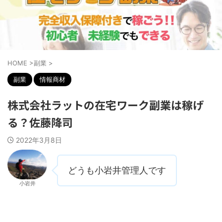
HOME
>
副業
>
副業
情報商材
株式会社ラットの在宅ワーク副業は稼げ
る？佐藤降司
2022年3月8日
どうも小岩井管理人です
小岩井