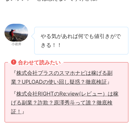
やる気があれば何でも値引きがで
小岩井
きる！！
合わせて読みたい
『
株式会社プラスのスマホナビは稼げる副
業？UPLOADの使い回し疑惑？徹底検証
』
『
株式会社RIGHTのRe:view(レビュー）は稼
げる副業？詐欺？原澤秀斗って誰？徹底検
証！
』