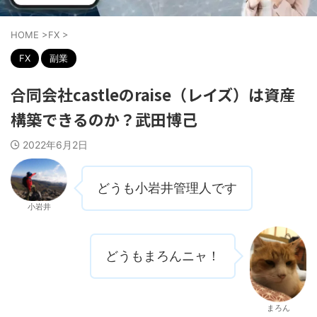
HOME
>
FX
>
FX
副業
合同会社castleのraise（レイズ）は資産
構築できるのか？武田博己
2022年6月2日
どうも小岩井管理人です
小岩井
どうもまろんニャ！
まろん