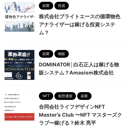
副業
投資
株式会社ブライトエースの循環物色
アナライザーは稼げる投資システ
ム？
副業
物販
DOMINATOR│白石正人は稼げる物
販システム？Amasism株式会社
NFT
仮想通貨
副業
合同会社ライフデザインNFT
Master’s Club 〜NFT マスターズク
ラブ〜稼げる？鈴木 亮平