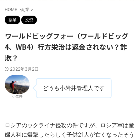
HOME
>
副業
>
副業
投資
ワールドビッグフォー（ワールドビッグ
4、WB4）行方栄治は返金されない？詐
欺？
2022年3月2日
どうも小岩井管理人です
小岩井
ロシアのウクライナ侵攻の件ですが、ロシア軍は産
婦人科に爆撃したらしく子供21人が亡くなったそう