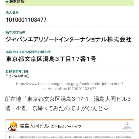
https://www.houjin-bangou.nta.go.jp/henkorireki-johoto.html?
selHouzinNo=1010001103477
所在地『東京都文京区湯島3-17-1 湯島大同ビル3
階・4階』で調べてみたのですがなんと↓