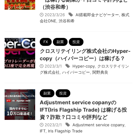
（渋谷和希）
2023/3/26
AI搭載即金ナビゲーター
,
株式
会社ONE
,
渋谷和希
FX
副業
投資
クロスリテイリング株式会社のHyper-
copy（ハイパーコピー）は稼げる？
2023/3/1
Hyper-copy
,
クロスリテイリン
グ株式会社
,
ハイパーコピー
,
関野典良
副業
投資
Adjustment service copanyの
IFT(Iris Flagship Trade) は稼げる投
資？詐欺？口コミや評判など
2023/2/1
Adjustment service copany
,
IFT
,
Iris Flagship Trade