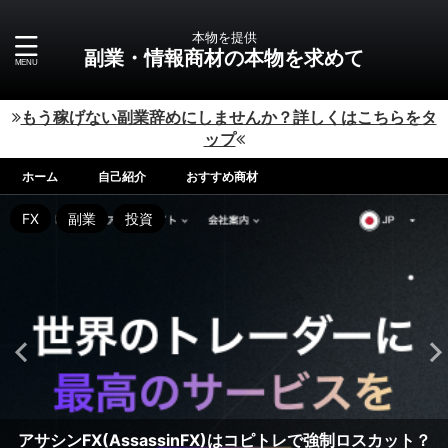
本物を提供
副業・情報商材の本物を求めて
もう稼げない副業辞めにしませんか？詳しくはこちらをタ
ップ
ホーム
自己紹介
おすすめ商材
副業
FX
仮想通貨
FX
FX
FX
FX
FX
FX
FX
副業
副業
副業
副業
副業
副業
副業
副業
投資
副業
投資
投資
投資
投資
投資
投資
投資
投資
投資
株式会社LogicalForexのレジェンドビクトリー
株式会社Works AgencyのAddicted（アディクテッド）は
株式会社AssetCubeのFX Titans 〜FX・タイタンズ〜（江
株式会社Works AgencyのJUDY BLACKは稼げる投資なの
株式会社AssetCubeの即金アルゴリズム（吉田健史）は稼
株式会社LogicalForexのパワースキャルFX(KAZ)は稼げる
Diamond Fund(ダイアモンドファンド) 市川ひかりの副業
Kookoは危険？インスタ副業？怪しいデジタル通貨取引所
アサシンFX(AssassinFX)はコピトレで強制ロスカット？
FX（LEGEND VICTORY FX）木村大輔は稼げる投資なの
クロスリテイリング株式会社の金山(KINZAN)FXは稼げ