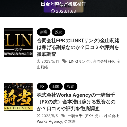
稼げる投資なのか？口コミや評判を徹底調査ジーニアスD
守哲）は稼げる投資なのか？口コミや評判を徹底調査
げる投資なのか？口コミや評判を徹底調査
投資なのか？口コミや評判を徹底調査
る？口コミや評判を徹底調査
か？口コミや評判を徹底調査
か？口コミや評判を徹底調査
を徹底検証！料金判明！
出金と噂など徹底検証
なのか？徹底検証
2023/10/14
2023/9/28
2023/5/30
2023/10/8
2023/10/4
2023/9/18
2023/8/21
2023/6/14
2023/10/7
2023/8/4
副業
投資
合同会社FPKのLINK(リンク)金山莉緒
は稼げる副業なのか？口コミや評判を
徹底調査
2023/5/11
LINK(リンク)
,
合同会社FPK
,
金
山莉緒
FX
副業
投資
株式会社Works Agencyの一騎当千
（FXの虎）金本浩は稼げる投資なの
か？口コミや評判を徹底調査
2023/5/5
一騎当千（FXの虎）
,
株式会社
Works Agency
,
金本浩