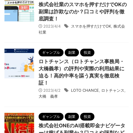
株式会社業のスマホを押すだけでOKの
副業は詐欺なのか？口コミや評判を徹
底調査！
2023/4/4
スマホを押すだけでOK
,
株式会
社業
ギャンブル
副業
投資
ロトチャンス（ロトチャンス事務局・
大橋義孝）の評判や実際の利用結果に
迫る！高的中率を謳う真実を徹底検
証！
2023/4/2
LOTO CHANCE
,
ロトチャンス
,
大橋 義孝
ギャンブル
副業
投資
株式会社ONEのAI搭載即金ナビゲータ
ーは稼げる副業か？口コミや評判など