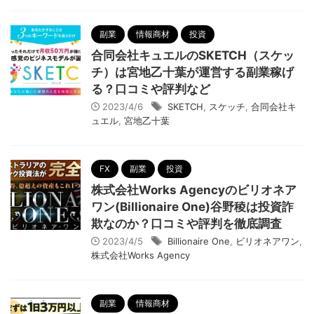
副業
情報商材
投資
合同会社キュエルのSKETCH（スケッ
チ）は宮地乙十葉が運営する副業稼げ
る？口コミや評判など
2023/4/6
SKETCH
,
スケッチ
,
合同会社キ
ュエル
,
宮地乙十葉
FX
副業
投資
株式会社Works Agencyのビリオネア
ワン(Billionaire One)谷野稜は投資詐
欺なのか？口コミや評判を徹底調査
2023/4/5
Billionaire One
,
ビリオネアワン
,
株式会社Works Agency
副業
情報商材