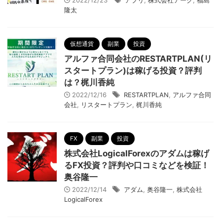
2022/12/23
アプリ
,
株式会社アーク
,
福島
隆太
仮想通貨
副業
投資
アルファ合同会社のRESTARTPLAN(リ
スタートプラン)は稼げる投資？評判
は？梶川香純
2022/12/16
RESTARTPLAN
,
アルファ合同
会社
,
リスタートプラン
,
梶川香純
FX
副業
投資
株式会社LogicalForexのアダムは稼げ
るFX投資？評判や口コミなどを検証！
奥谷隆一
2022/12/14
アダム
,
奥谷隆一
,
株式会社
LogicalForex