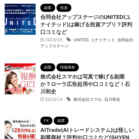
副業
投資
合同会社アップステージのUNITED(ユ
ナイテッド)は稼げる投資アプリ？評判
口コミなど
2023/1/5
UNITED
,
ユナイテッド
,
合同会社
アップステージ
副業
情報商材
株式会社スマホは写真で稼げる副業
か？ローラ広告起用や口コミなど！石
川和史
2023/1/4
株式会社スマホ
,
石川和史
FX
副業
AITrade(AIトレードシステム)は怪しい
副業商材？評判や口コミなど(SHYEN