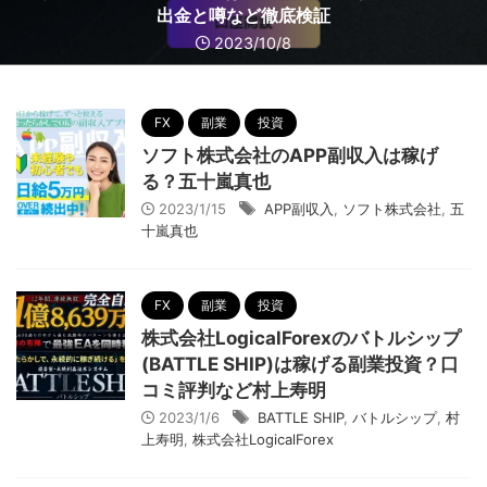
稼げる投資なのか？口コミや評判を徹底調査ジーニアスD
守哲）は稼げる投資なのか？口コミや評判を徹底調査
げる投資なのか？口コミや評判を徹底調査
投資なのか？口コミや評判を徹底調査
る？口コミや評判を徹底調査
か？口コミや評判を徹底調査
か？口コミや評判を徹底調査
を徹底検証！料金判明！
出金と噂など徹底検証
なのか？徹底検証
2023/10/14
2023/9/28
2023/5/30
2023/10/8
2023/10/4
2023/9/18
2023/8/21
2023/6/14
2023/10/7
2023/8/4
FX
副業
投資
ソフト株式会社のAPP副収入は稼げ
る？五十嵐真也
2023/1/15
APP副収入
,
ソフト株式会社
,
五
十嵐真也
FX
副業
投資
株式会社LogicalForexのバトルシップ
(BATTLE SHIP)は稼げる副業投資？口
コミ評判など村上寿明
2023/1/6
BATTLE SHIP
,
バトルシップ
,
村
上寿明
,
株式会社LogicalForex