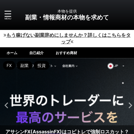
本物を提供
副業・情報商材の本物を求めて
もう稼げない副業辞めにしませんか？詳しくはこちらをタ
ップ
ホーム
自己紹介
おすすめ商材
副業
FX
仮想通貨
FX
FX
FX
FX
FX
FX
FX
副業
副業
副業
副業
副業
副業
副業
副業
投資
副業
投資
投資
投資
投資
投資
投資
投資
投資
投資
株式会社LogicalForexのレジェンドビクトリー
株式会社Works AgencyのAddicted（アディクテッド）は
株式会社AssetCubeのFX Titans 〜FX・タイタンズ〜（江
株式会社Works AgencyのJUDY BLACKは稼げる投資なの
株式会社AssetCubeの即金アルゴリズム（吉田健史）は稼
株式会社LogicalForexのパワースキャルFX(KAZ)は稼げる
Diamond Fund(ダイアモンドファンド) 市川ひかりの副業
Kookoは危険？インスタ副業？怪しいデジタル通貨取引所
アサシンFX(AssassinFX)はコピトレで強制ロスカット？
FX（LEGEND VICTORY FX）木村大輔は稼げる投資なの
クロスリテイリング株式会社の金山(KINZAN)FXは稼げ