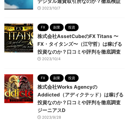
デジタル通貨取引所なのか？徹底検証
2023/10/7
FX
副業
投資
株式会社AssetCubeのFX Titans 〜
FX・タイタンズ〜（江守哲）は稼げる
投資なのか？口コミや評判を徹底調査
2023/10/4
FX
副業
投資
株式会社Works Agencyの
Addicted（アディクテッド）は稼げる
投資なのか？口コミや評判を徹底調査
ジーニアスD
2023/9/28