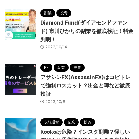
副業
投資
Diamond Fund(ダイアモンドファン
ド) 市川ひかりの副業を徹底検証！料金
判明！
2023/10/14
FX
副業
投資
アサシンFX(AssassinFX)はコピトレ
で強制ロスカット？出金と噂など徹底
検証
2023/10/8
仮想通貨
副業
投資
Kookoは危険？インスタ副業？怪しい